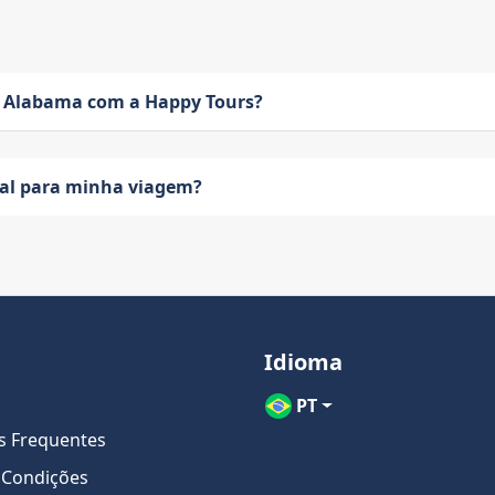
 Alabama com a Happy Tours?
eal para minha viagem?
Idioma
PT
s Frequentes
 Condições