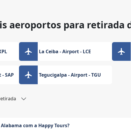
is aeroportos para retirada 
XPL
La Ceiba - Airport - LCE
t - SAP
Tegucigalpa - Airport - TGU
retirada
 Alabama com a Happy Tours?