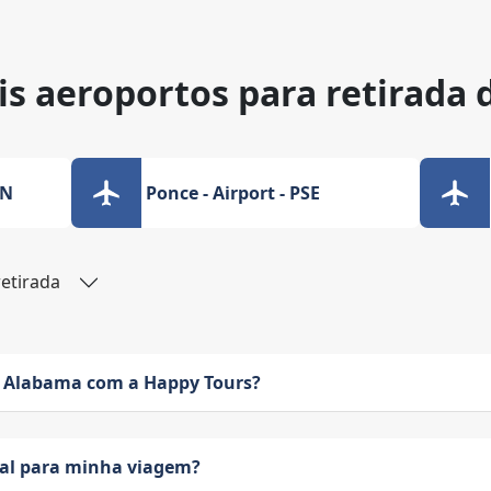
is aeroportos para retirada 
QN
Ponce - Airport - PSE
retirada
 Alabama com a Happy Tours?
eal para minha viagem?