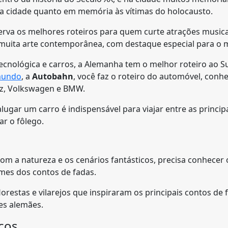
 da cidade quanto em memória às vítimas do holocausto.
rva os melhores roteiros para quem curte atrações musicai
muita arte contemporânea, com destaque especial para o 
cnológica e carros, a Alemanha tem o melhor roteiro ao Su
mundo
, a
Autobahn
, você faz o roteiro do automóvel, con
dez, Volkswagen e BMW.
alugar um carro é indispensável para viajar entre as princip
ar o fôlego.
om a natureza e os cenários fantásticos, precisa conhecer 
mes dos contos de fadas.
florestas e vilarejos que inspiraram os principais contos d
es alemães.
cos