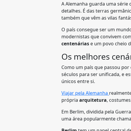
A Alemanha guarda uma série d
detalhes. É das terras germânic
também que vêm as vilas fantás
O país consegue ser um mundo q
modernistas que convivem com 
centenárias
e um povo cheio de
Os melhores cená
Como um país que passou por di
séculos para ser unificada, e e
únicos entre si.
Viajar pela Alemanha
realmente
própria
arquitetura
, costumes
Em Berlim, dividida pela Guerr
uma área popularmente chamada
Berlim
tem um papel central de