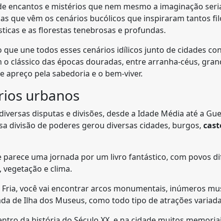
e encantos e mistérios que nem mesmo a imaginação seria 
as que vêm os cenários bucólicos que inspiraram tantos fil
ticas e as florestas tenebrosas e profundas.
ue une todos esses cenários idílicos junto de cidades co
o clássico das épocas douradas, entre arranha-céus, gran
 apreço pela sabedoria e o bem-viver.
rios urbanos
versas disputas e divisões, desde a Idade Média até a Gue
ssa divisão de poderes gerou diversas cidades, burgos,
cast
 parece uma jornada por um livro fantástico, com povos di
, vegetação e clima.
a Fria, você vai encontrar arcos monumentais, inúmeros mu
 de Ilha dos Museus, como todo tipo de atrações variada
ntro da história do Século XX, e na cidade muitos memoriai