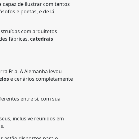
capaz de ilustrar com tantos
ósofos e poetas, e de lá
nstruídas com arquitetos
des fábricas,
catedrais
rra Fria. A Alemanha levou
elos
e cenários completamente
ferentes entre si, com sua
seus, inclusive reunidos em
s.
s estão dispostos para o