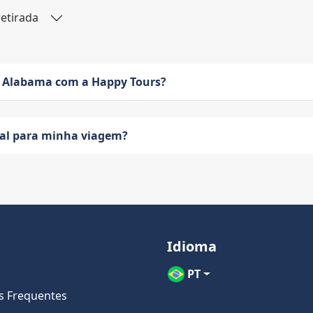
retirada
 Alabama com a Happy Tours?
eal para minha viagem?
Idioma
PT
s Frequentes