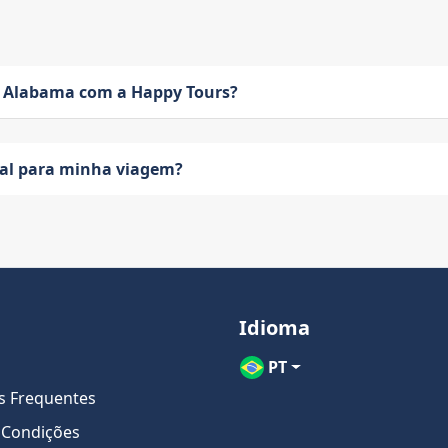
 Alabama com a Happy Tours?
eal para minha viagem?
Idioma
PT
s Frequentes
 Condições