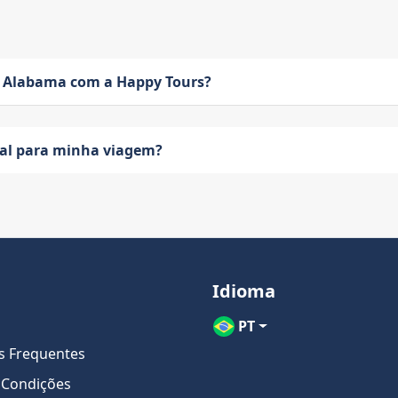
 Alabama com a Happy Tours?
eal para minha viagem?
Idioma
PT
s Frequentes
 Condições