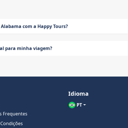
 Alabama com a Happy Tours?
eal para minha viagem?
Idioma
PT
s Frequentes
 Condições