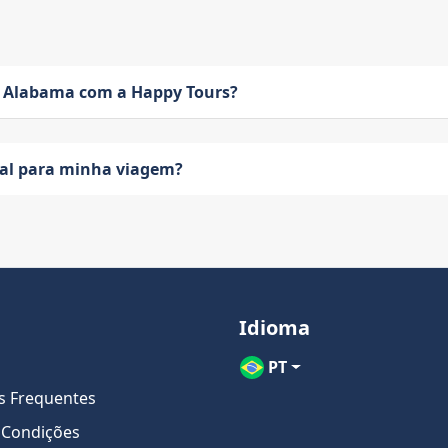
 Alabama com a Happy Tours?
eal para minha viagem?
Idioma
PT
s Frequentes
 Condições