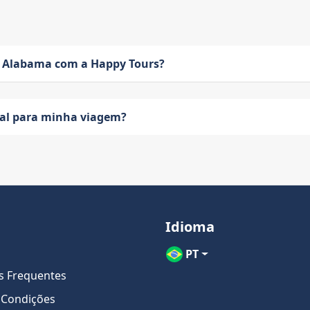
 Alabama com a Happy Tours?
eal para minha viagem?
Idioma
PT
s Frequentes
 Condições