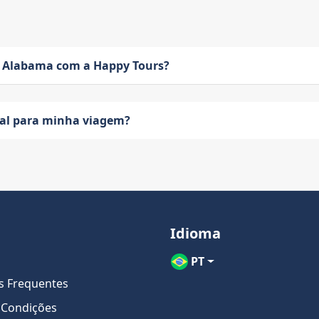
 Alabama com a Happy Tours?
eal para minha viagem?
Idioma
PT
s Frequentes
 Condições