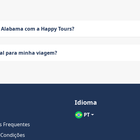
 Alabama com a Happy Tours?
eal para minha viagem?
Idioma
PT
s Frequentes
 Condições