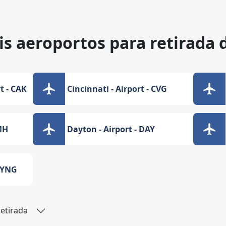
is aeroportos para retirada 
t - CAK
Cincinnati - Airport - CVG
MH
Dayton - Airport - DAY
- YNG
retirada