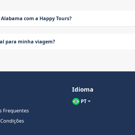
 Alabama com a Happy Tours?
eal para minha viagem?
Idioma
PT
s Frequentes
 Condições