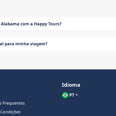
 Alabama com a Happy Tours?
eal para minha viagem?
Idioma
PT
s Frequentes
 Condições