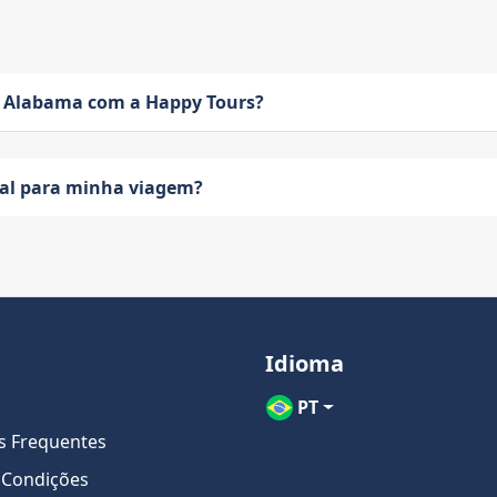
 Alabama com a Happy Tours?
eal para minha viagem?
Idioma
PT
s Frequentes
 Condições