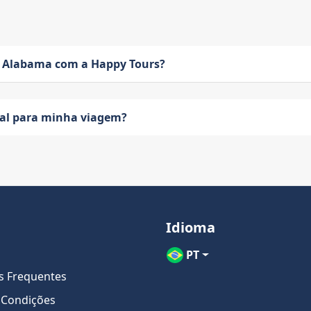
 Alabama com a Happy Tours?
eal para minha viagem?
Idioma
PT
s Frequentes
 Condições