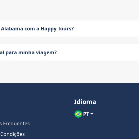
 Alabama com a Happy Tours?
eal para minha viagem?
Idioma
PT
s Frequentes
 Condições