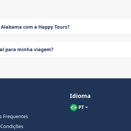
 Alabama com a Happy Tours?
eal para minha viagem?
Idioma
PT
s Frequentes
 Condições