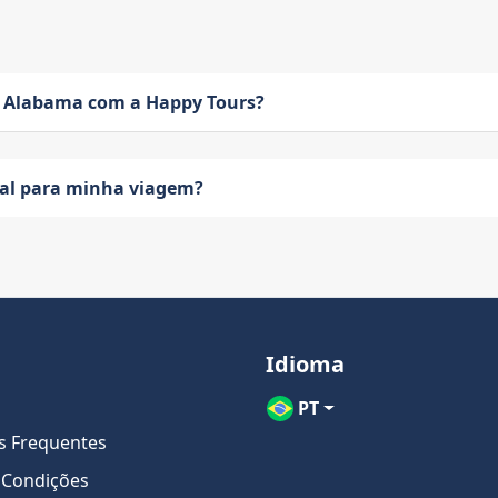
 Alabama com a Happy Tours?
eal para minha viagem?
Idioma
PT
s Frequentes
 Condições