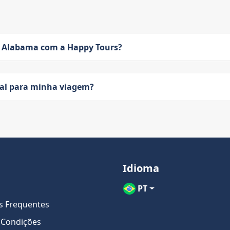
 Alabama com a Happy Tours?
eal para minha viagem?
Idioma
PT
s Frequentes
 Condições