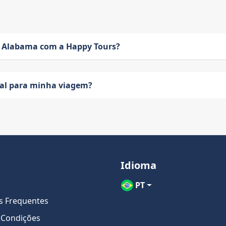
 Alabama com a Happy Tours?
eal para minha viagem?
Idioma
PT
s Frequentes
 Condições