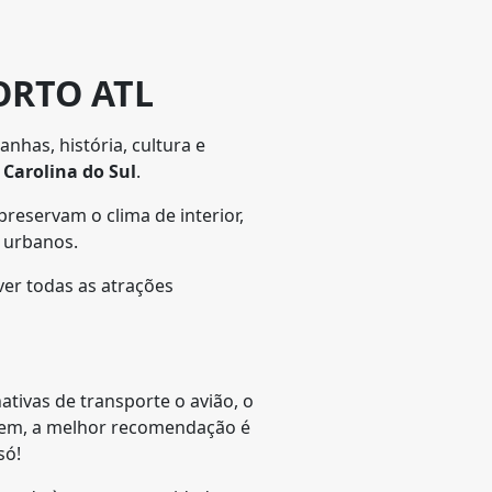
ORTO ATL
nhas, história, cultura e
a
Carolina do Sul
.
reservam o clima de interior,
 urbanos.
ver todas as atrações
tivas de transporte o avião, o
agem, a melhor recomendação é
só!