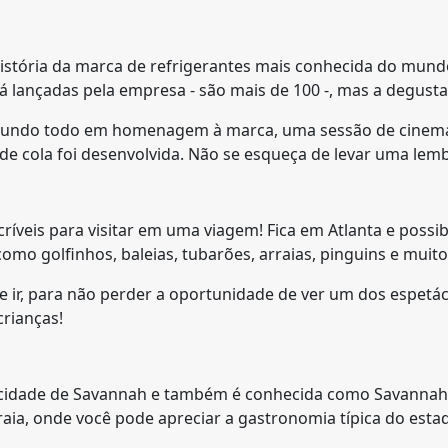
istória da marca de refrigerantes mais conhecida do mund
 já lançadas pela empresa - são mais de 100 -, mas a degust
mundo todo em homenagem à marca, uma sessão de cinema
e de cola foi desenvolvida. Não se esqueça de levar uma lem
ríveis para visitar em uma viagem! Fica em Atlanta e possib
omo golfinhos, baleias, tubarões, arraias, pinguins e muito
 ir, para não perder a oportunidade de ver um dos espetác
crianças!
a cidade de Savannah e também é conhecida como Savannah 
raia, onde você pode apreciar a gastronomia típica do estad