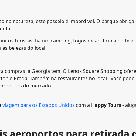
k
o na natureza, este passeio é imperdível. O parque abriga
undo.
itos turistas: há um camping, fogos de artifício à noite e
as belezas do local.
a compras, a Georgia tem! O Lenox Square Shopping ofer
tton e Prada. Também há restaurantes no local - você pode
r produtos do mercado.
ua
viagem para os Estados Unidos
com a
Happy Tours
- alug
is aeroportos para retirada 