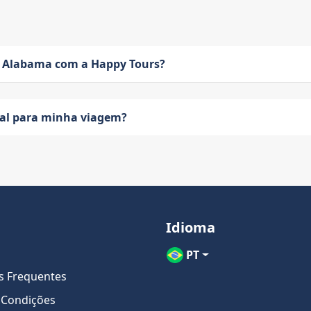
 Alabama com a Happy Tours?
eal para minha viagem?
Idioma
PT
s Frequentes
 Condições