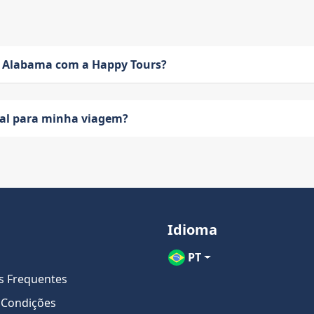
 Alabama com a Happy Tours?
eal para minha viagem?
Idioma
PT
s Frequentes
 Condições