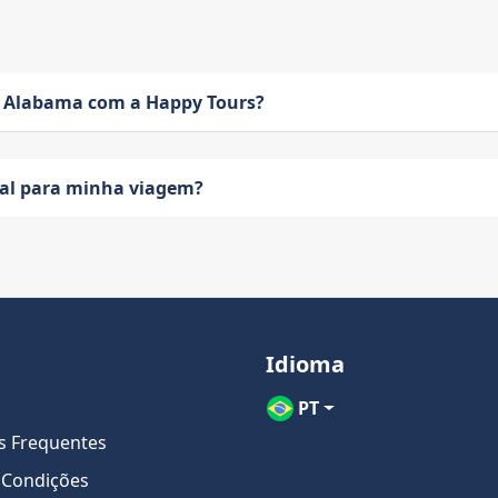
 Alabama com a Happy Tours?
eal para minha viagem?
Idioma
PT
s Frequentes
 Condições