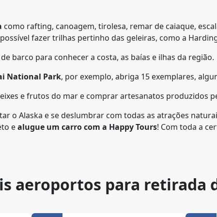
a
como rafting, canoagem, tirolesa, remar de caiaque, esc
possível fazer trilhas pertinho das geleiras, como a Harding 
de barco para conhecer a costa, as baías e ilhas da região.
i National Park
, por exemplo, abriga 15 exemplares, algu
 peixes e frutos do mar e comprar artesanatos produzidos pe
itar o Alaska e se deslumbrar com todas as atrações naturai
eto e
alugue um carro com a Happy Tours
! Com toda a ce
is aeroportos para retirada 