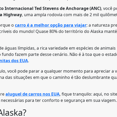
to Internacional Ted Stevens de Anchorage (ANC)
, você p
ka Highway
, uma ampla rodovia com mais de 2 mil quilôme
porque o
carro é a melhor opção para viajar
: a natureza p
críveis do mundo! Quase 80% do território do Alaska mant
 de águas límpidas, a rica variedade em espécies de animais
 fundo fazem parte desse cenário. Não é à toa que o estad
nitas dos EUA
.
o, você pode parar a qualquer momento para apreciar a vist
ma das situações em que o caminho é tão deslumbrante q
bre
aluguel de carros nos EUA
, fique tranquilo: aqui, no sit
 necessárias para ter conforto e segurança em sua viagem.
Alaska?