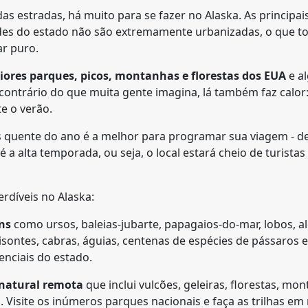
s estradas, há muito para se fazer no Alaska. As principai
des do estado não são extremamente urbanizadas, o que to
ar puro.
ores parques, picos, montanhas e florestas dos EUA
e a
contrário do que muita gente imagina, lá também faz calor:
e o verão.
is quente do ano é a melhor para programar sua viagem - d
é a alta temporada, ou seja, o local estará cheio de turista
rdíveis no Alaska:
ns
como ursos, baleias-jubarte, papagaios-do-mar, lobos, al
bisontes, cabras, águias, centenas de espécies de pássaros 
enciais do estado.
natural remota
que inclui vulcões, geleiras, florestas, mo
. Visite os inúmeros parques nacionais e faça as trilhas e