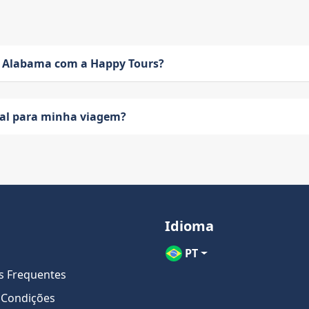
 Alabama com a Happy Tours?
eal para minha viagem?
Idioma
PT
s Frequentes
 Condições