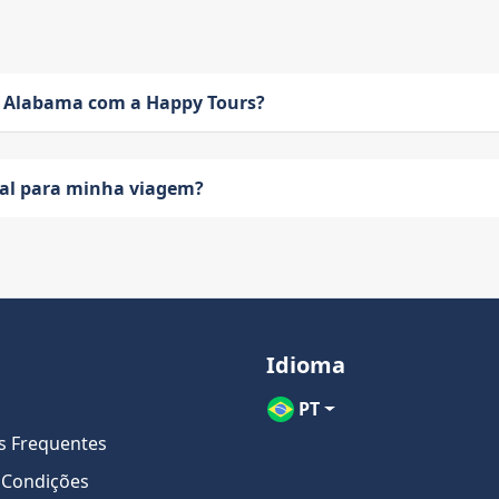
 Alabama com a Happy Tours?
eal para minha viagem?
Idioma
PT
s Frequentes
 Condições