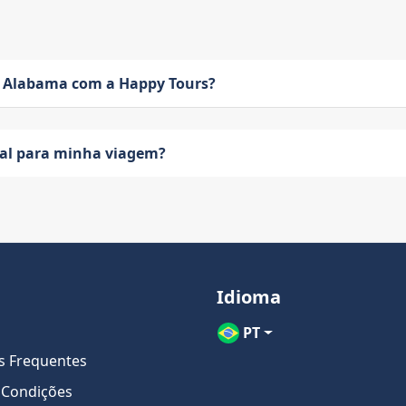
 Alabama com a Happy Tours?
eal para minha viagem?
Idioma
PT
s Frequentes
 Condições