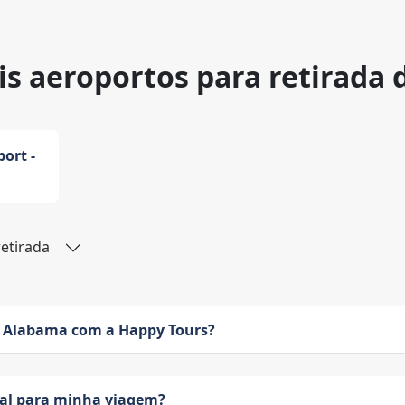
is aeroportos para retirada 
port -
retirada
 Alabama com a Happy Tours?
eal para minha viagem?