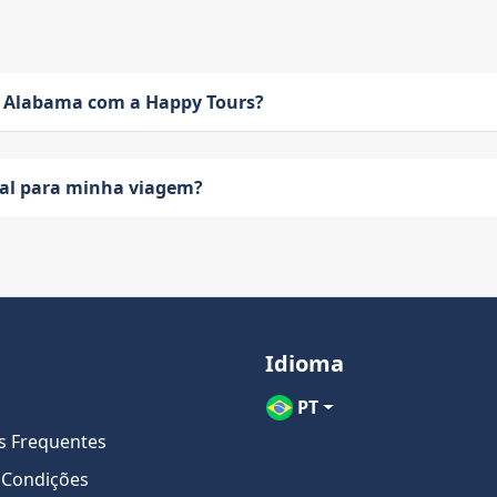
 Alabama com a Happy Tours?
eal para minha viagem?
Idioma
PT
s Frequentes
 Condições