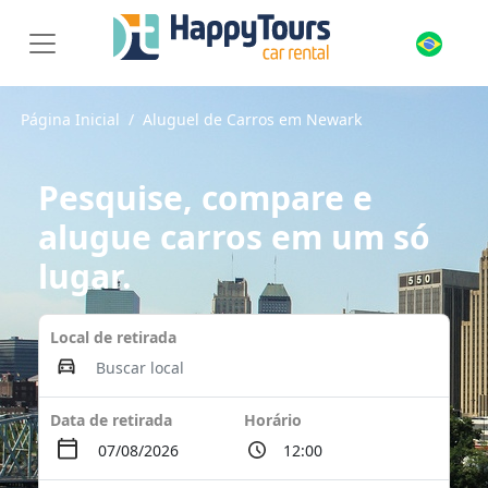
Página Inicial
Aluguel de Carros em Newark
Pesquise, compare e
alugue carros em um só
lugar.
Local de retirada
Data de retirada
Horário