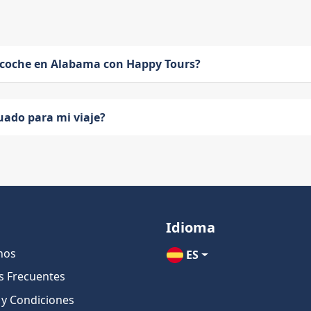
 coche en Alabama con Happy Tours?
uado para mi viaje?
Idioma
nos
ES
s Frecuentes
 y Condiciones