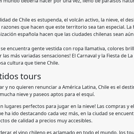
 el mundo debería hacer por una vez, lleno de paraísos natur
idad de Chile es estupenda, el volcán activo, la nieve, el des
razones que hacen que este territorio sea tan especial. La 
nización española hacen que las ciudades chilenas sean aún
 se encuentra gente vestida con ropa llamativa, colores bri
 las más variadas sensaciones! El Carnaval y la Fiesta de La
osa cultura que tiene Chile.
tidos tours
r y no quieren renunciar a América Latina, Chile es el dest
r mucha nieve y paseos aptos para el esquí.
son lugares perfectos para jugar en la nieve! Las compras y e
 que ha ido destacando cada vez más, en la ciudad se encuen
tos de calidad a precios muy accesibles.
iderar, el vino chileno es aclamado en todo el mundo, los t