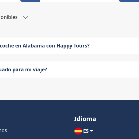
ponibles
 coche en Alabama con Happy Tours?
uado para mi viaje?
Idioma
nos
ES