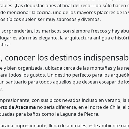
ables. ¡Las degustaciones al final del recorrido sólo hace
 de mencionar la cocina, uno de los mayores placeres de la
atos típicos suelen ser muy sabrosos y diversos.
e sorprenderán, los mariscos son siempre frescos y hay a
 lugar es aún más elegante, la arquitectura antigua e histór
stica!
, conocer los destinos indispensab
 y bien organizada, ubicada cerca de las montañas y las nev
ara todos los gustos. Un destino perfecto para los arqueól
s un santuario para todos aquellos que desean escapar de l
e.
mpresionante, con sus picos nevados incluso en verano, la 
ierto de Atacama
no sería diferente, en el norte de Chile, el
decuadas para baños como la Laguna de Piedra.
parada impresionante, llena de animales, este ambiente nat