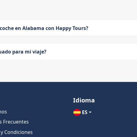
 coche en Alabama con Happy Tours?
uado para mi viaje?
Idioma
nos
ES
s Frecuentes
 y Condiciones