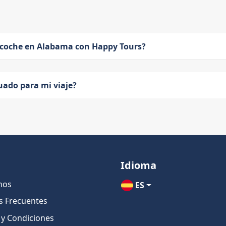
 coche en Alabama con Happy Tours?
uado para mi viaje?
Idioma
nos
ES
s Frecuentes
 y Condiciones