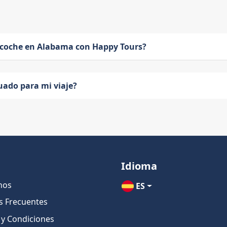
 coche en Alabama con Happy Tours?
uado para mi viaje?
Idioma
nos
ES
s Frecuentes
 y Condiciones