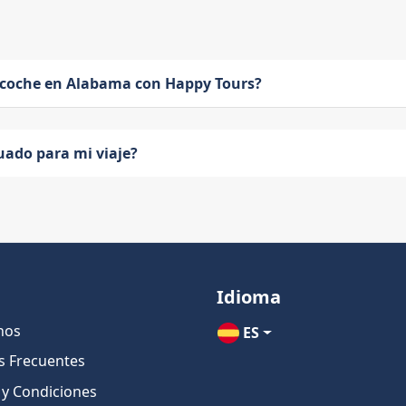
 coche en Alabama con Happy Tours?
uado para mi viaje?
Idioma
nos
ES
s Frecuentes
 y Condiciones