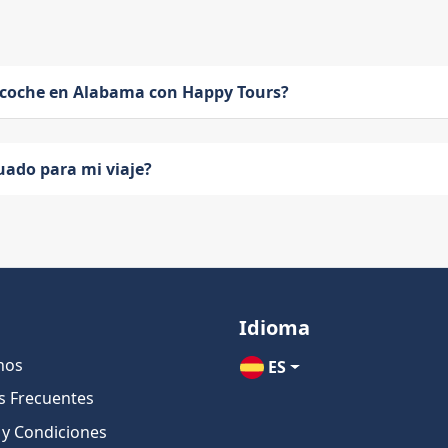
 coche en Alabama con Happy Tours?
uado para mi viaje?
Idioma
nos
ES
s Frecuentes
 y Condiciones