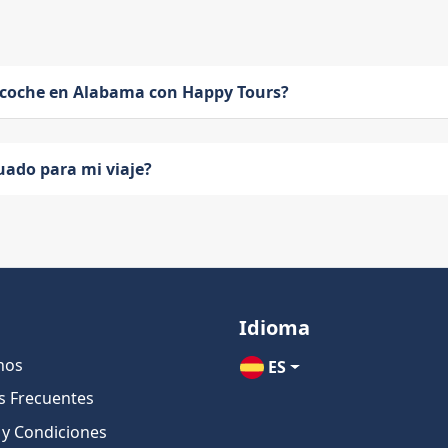
 coche en Alabama con Happy Tours?
uado para mi viaje?
Idioma
nos
ES
s Frecuentes
 y Condiciones