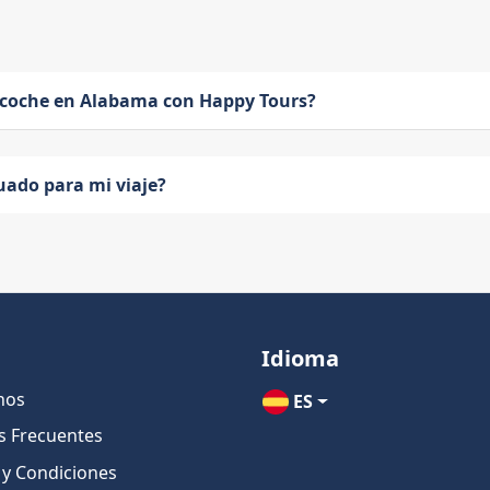
 coche en Alabama con Happy Tours?
uado para mi viaje?
Idioma
nos
ES
s Frecuentes
 y Condiciones