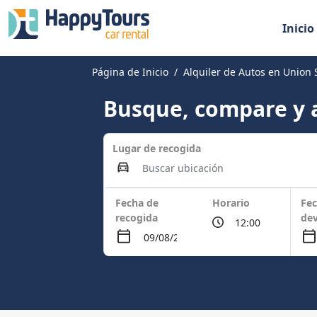
Inicio
Página de Inicio
Alquiler de Autos en Union 
Busque, compare y a
Lugar de recogida
Fecha de
Horario
Fec
recogida
dev