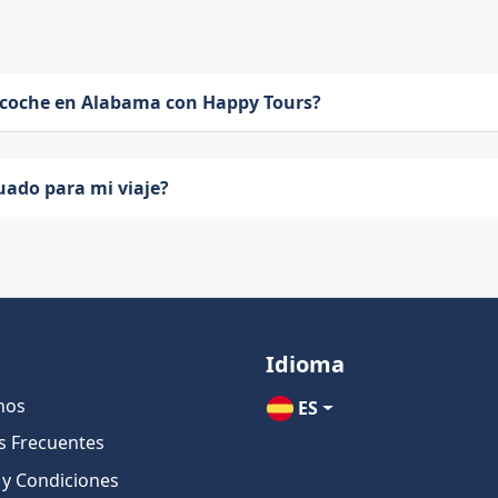
 coche en Alabama con Happy Tours?
uado para mi viaje?
Idioma
nos
ES
s Frecuentes
 y Condiciones