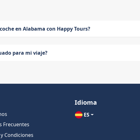
 coche en Alabama con Happy Tours?
uado para mi viaje?
Idioma
nos
ES
s Frecuentes
 y Condiciones