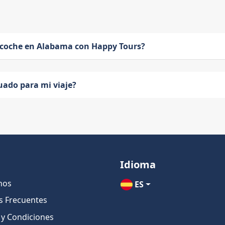
 coche en Alabama con Happy Tours?
uado para mi viaje?
Idioma
nos
ES
s Frecuentes
 y Condiciones