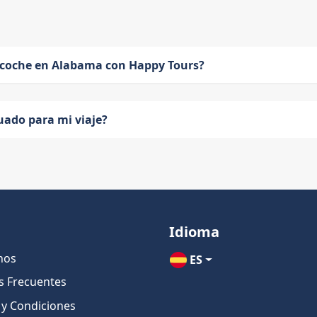
 coche en Alabama con Happy Tours?
uado para mi viaje?
Idioma
nos
ES
s Frecuentes
 y Condiciones