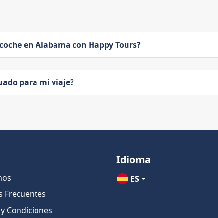
 coche en Alabama con Happy Tours?
uado para mi viaje?
Idioma
nos
ES
s Frecuentes
 y Condiciones