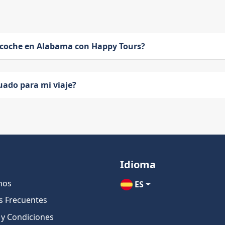
 coche en Alabama con Happy Tours?
uado para mi viaje?
Idioma
nos
ES
s Frecuentes
 y Condiciones