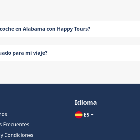
 coche en Alabama con Happy Tours?
uado para mi viaje?
Idioma
nos
ES
s Frecuentes
 y Condiciones