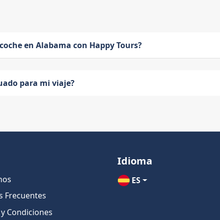
 coche en Alabama con Happy Tours?
uado para mi viaje?
Idioma
nos
ES
s Frecuentes
 y Condiciones