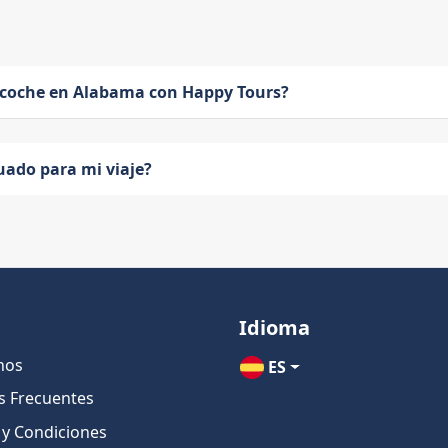
 coche en Alabama con Happy Tours?
uado para mi viaje?
Idioma
nos
ES
s Frecuentes
 y Condiciones