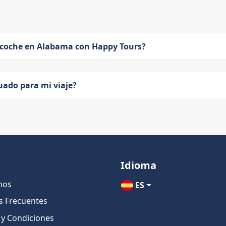
 coche en Alabama con Happy Tours?
uado para mi viaje?
Idioma
nos
ES
s Frecuentes
 y Condiciones